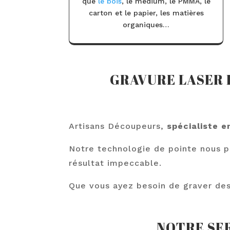
que
le bois
, le médium, le PMMA, le
carton et le papier, les matières
organiques…
GRAVURE LASER 
Artisans Découpeurs,
spécialiste e
Notre technologie de pointe nous p
résultat impeccable.
Que vous ayez besoin de graver des
NOTRE SE