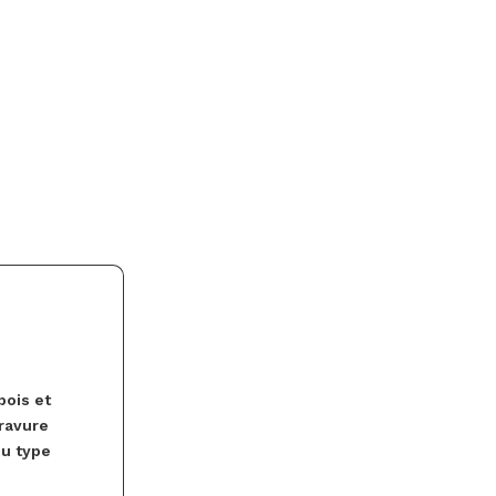
bois et
ravure
du type